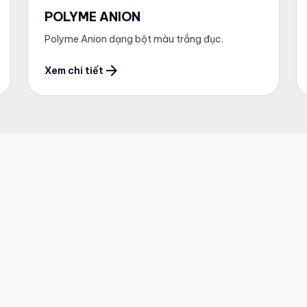
POLYME ANION
Polyme Anion dạng bột màu trắng đục.
arrow_forward
Xem chi tiết