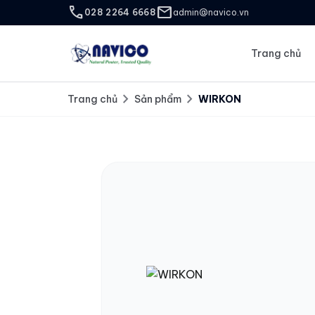
call
mail
028 2264 6668
admin@navico.vn
Trang chủ
chevron_right
chevron_right
Trang chủ
Sản phẩm
WIRKON