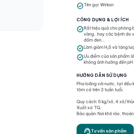
check_circle
Tên gọi: Wirkon
CÔNG DỤNG & LỢI ÍCH
verified
Rất hiệu quả cho phòng b
vàng…hay các bệnh do vi 
đốm đen…
verified
Làm giảm H₂S và tăng lượ
verified
Ưu điểm của sản phẩm: kh
không ảnh hưởng đến pH 
HƯỚNG DẪN SỬ DỤNG
Pha loãng với nước, tạt đều 
tôm cá trên 3 tuần tuổi.
Quy cách: 5 kg/xô, 4 xô/thù
Xuất xứ: TQ.
Bảo quản: Nơi khô ráo, thoán
support_agent
Tư vấn sản phẩm