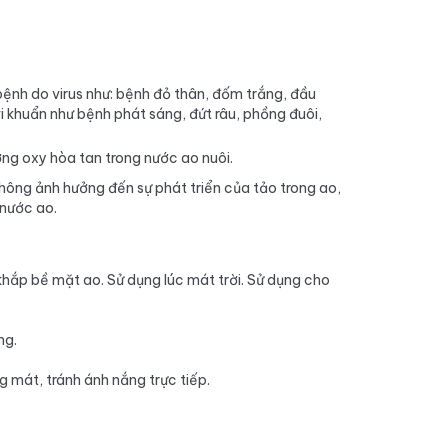
ệnh do virus như: bệnh đỏ thân, đốm trắng, đầu
khuẩn như bệnh phát sáng, đứt râu, phồng đuôi,
ng oxy hòa tan trong nước ao nuôi.
ông ảnh hưởng đến sự phát triển của tảo trong ao,
nước ao.
khắp bề mặt ao. Sử dụng lúc mát trời. Sử dụng cho
ng.
g mát, tránh ánh nắng trực tiếp.