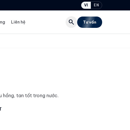
VI
EN
search
ụng
Liên hệ
Tư vấn
 hồng, tan tốt trong nước.
T