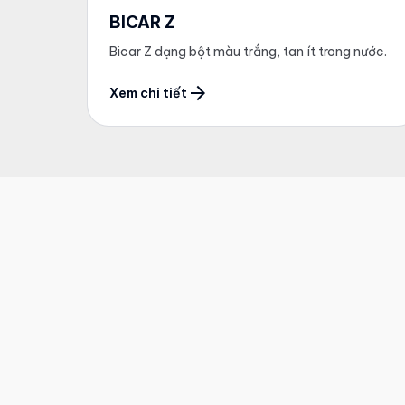
BICAR Z
Bicar Z dạng bột màu trắng, tan ít trong nước.
arrow_forward
Xem chi tiết