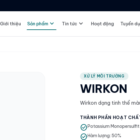
expand_more
expand_more
Giới thiệu
Sản phẩm
Tin tức
Hoạt động
Tuyển d
XỬ LÝ MÔI TRƯỜNG
WIRKON
Wirkon dạng tinh thể màu
THÀNH PHẦN HOẠT CHẤ
check_circle
Potassium Monopersulfit
check_circle
Hàm lượng: 50%