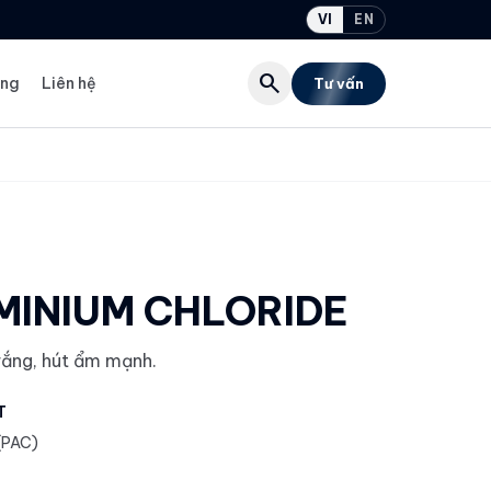
VI
EN
search
ụng
Liên hệ
Tư vấn
MINIUM CHLORIDE
rắng, hút ẩm mạnh.
T
(PAC)