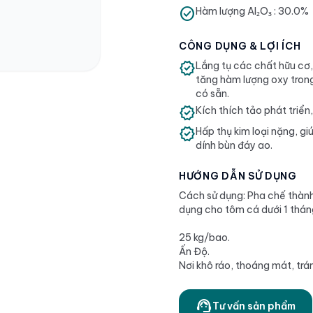
check_circle
Hàm lượng Al₂O₃ : 30.0%
CÔNG DỤNG & LỢI ÍCH
verified
Lắng tụ các chất hữu cơ, 
tăng hàm lượng oxy trong
có sẵn.
verified
Kích thích tảo phát triể
verified
Hấp thụ kim loại nặng, g
dính bùn đáy ao.
HƯỚNG DẪN SỬ DỤNG
Cách sử dụng: Pha chế thành
dụng cho tôm cá dưới 1 tháng
25 kg/bao.
Ấn Độ.
Nơi khô ráo, thoáng mát, trá
support_agent
Tư vấn sản phẩm