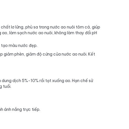
chất lơ lửng, phù sa trong nước ao nuôi tôm cá, giúp
 ao, làm sạch nước ao nuôi, không làm thay đổi pH
n, tạo màu nước đẹp.
iúp giảm phèn, giảm độ cứng của nước ao nuôi. Kết
 dung dịch 5%-10% rồi tạt xuống ao. Hạn chế sử
 tuổi.
nh ánh nắng trực tiếp.