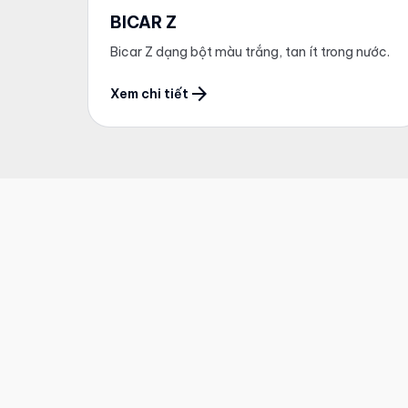
BICAR Z
Bicar Z dạng bột màu trắng, tan ít trong nước.
arrow_forward
Xem chi tiết