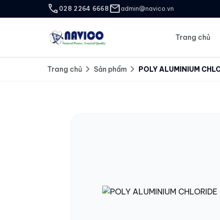
call
mail
028 2264 6668
admin@navico.vn
Trang chủ
chevron_right
chevron_right
Trang chủ
Sản phẩm
POLY ALUMINIUM CHL