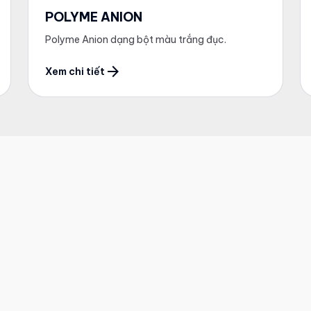
POLYME ANION
Polyme Anion dạng bột màu trắng đục.
arrow_forward
Xem chi tiết