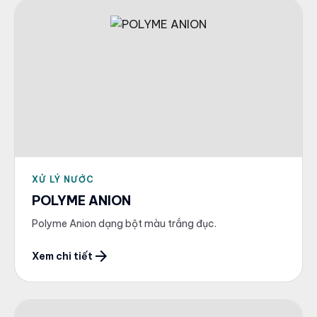
XỬ LÝ NƯỚC
POLYME ANION
Polyme Anion dạng bột màu trắng đục.
arrow_forward
Xem chi tiết