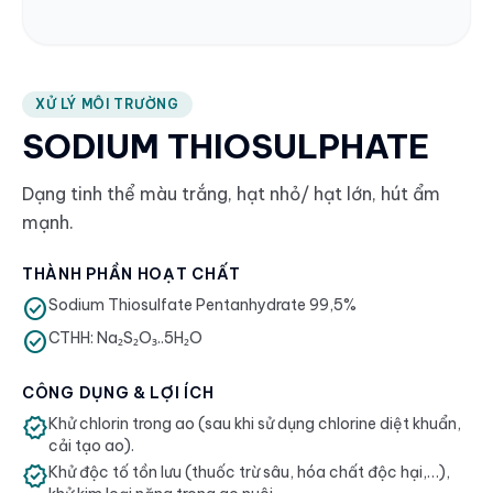
XỬ LÝ MÔI TRƯỜNG
SODIUM THIOSULPHATE
Dạng tinh thể màu trắng, hạt nhỏ/ hạt lớn, hút ẩm
mạnh.
THÀNH PHẦN HOẠT CHẤT
check_circle
Sodium Thiosulfate Pentanhydrate 99,5%
check_circle
CTHH: Na₂S₂O₃..5H₂O
CÔNG DỤNG & LỢI ÍCH
verified
Khử chlorin trong ao (sau khi sử dụng chlorine diệt khuẩn,
cải tạo ao).
verified
Khử độc tố tồn lưu (thuốc trừ sâu, hóa chất độc hại,…),