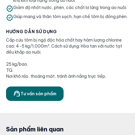
khử kim loại nặng trong ao nuôi.
verified
Giảm độ nhớt nước, phèn, các chất lơ lửng trong ao nuôi.
verified
Giúp mang và thân tôm sạch, hạn chế tôm bị đóng phèn.
HƯỚNG DẪN SỬ DỤNG
Cấp cứu tôm bị ngộ độc hóa chất hay hàm lượng chlorine
cao: 4-5 kg/1.000m³. Cách sử dụng: Hòa tan với nước tạt
đều khắp ao nuôi.
25 kg/bao.
TQ.
Nơi khô ráo, thoáng mát, tránh ánh nắng trực tiếp.
support_agent
Tư vấn sản phẩm
Sản phẩm liên quan