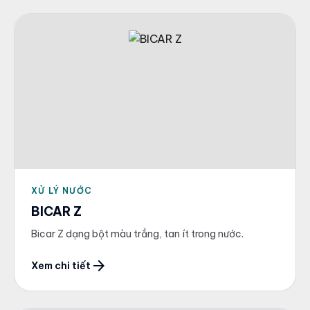
XỬ LÝ NƯỚC
BICAR Z
Bicar Z dạng bột màu trắng, tan ít trong nước.
arrow_forward
Xem chi tiết