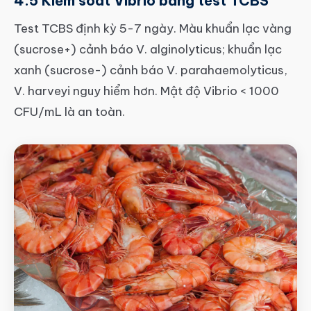
4.5 Kiểm soát Vibrio bằng test TCBS
Test TCBS định kỳ 5-7 ngày. Màu khuẩn lạc vàng
(sucrose+) cảnh báo V. alginolyticus; khuẩn lạc
xanh (sucrose-) cảnh báo V. parahaemolyticus,
V. harveyi nguy hiểm hơn. Mật độ Vibrio < 1000
CFU/mL là an toàn.