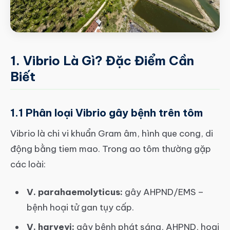
1. Vibrio Là Gì? Đặc Điểm Cần
Biết
1.1 Phân loại Vibrio gây bệnh trên tôm
Vibrio là chi vi khuẩn Gram âm, hình que cong, di
động bằng tiem mao. Trong ao tôm thường gặp
các loài:
V. parahaemolyticus:
gây AHPND/EMS –
bệnh hoại tử gan tụy cấp.
V. harveyi:
gây bệnh phát sáng, AHPND, hoại