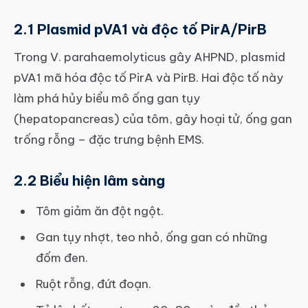
2.1 Plasmid pVA1 và độc tố PirA/PirB
Trong V. parahaemolyticus gây AHPND, plasmid
pVA1 mã hóa độc tố PirA và PirB. Hai độc tố này
làm phá hủy biểu mô ống gan tụy
(hepatopancreas) của tôm, gây hoại tử, ống gan
trống rỗng – đặc trưng bệnh EMS.
2.2 Biểu hiện lâm sàng
Tôm giảm ăn đột ngột.
Gan tụy nhợt, teo nhỏ, ống gan có những
đốm đen.
Ruột rỗng, đứt đoạn.