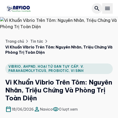
search
menu
Trang chủ
Giới thiệu
chevron_right
chevron_right
Trang chủ
Tin tức
Vi Khuẩn Vibrio Trên Tôm: Nguyên Nhân, Triệu Chứng Và
expand_more
Sản phẩm
Phòng Trị Toàn Diện
Forest
expand_more
Tin tức
VIBRIO, AHPND, HOẠI TỬ GAN TỤY CẤP, V.
PARAHAEMOLYTICUS, PROBIOTIC, VI SINH
biotech
article
Hoạt động
Vi Khuẩn Vibrio Trên Tôm: Nguyên
set_meal
article
Tuyển dụng
Nhân, Triệu Chứng Và Phòng Trị
water_drop
article
Toàn Diện
Liên hệ
Salinity
article
calendar_today
person
visibility
18/06/2026
Navico
0 lượt xem
call
028 2264 6668
VI
EN
Grocery