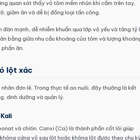
ường quan sát thấy vỏ tôm mềm nhũn khi cầm trên tay,
ờ, giảm ăn và dễ bị đồng loại tấn công.
 đàn mạnh, dễ nhiễm khuẩn qua lớp vỏ yếu và tăng tỷ 
 cân bằng giữa nhu cầu khoáng của tôm và lượng khoán
 phần ăn.
 lột xác
nhân đơn lẻ. Trong thực tế ao nuôi, đây thường là kết
g, dinh dưỡng và quản lý.
Kali
nat và chitin. Canxi (Ca) là thành phần cốt lõi giúp
 không cứng vỏ sau lột hoặc không lột được theo chu kỳ