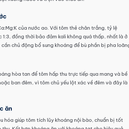
ước
Ca:Mg:K của nước ao. Với tôm thẻ chân trắng, tỷ lệ
:3, đồng thời bảo đảm kali không quá thấp, nhất là ở
 cần chủ động bổ sung khoáng để bù phần bị pha loãn
áng hòa tan để tôm hấp thu trực tiếp qua mang và bề
hoặc ban đêm, vì tôm chủ yếu lột xác về đêm và đây là
c ăn
 hóa giúp tôm tích lũy khoáng nội bào, chuẩn bị tốt
p thu. Kết hợp khoáng ăn với khoáng tạt cho hiệu quả