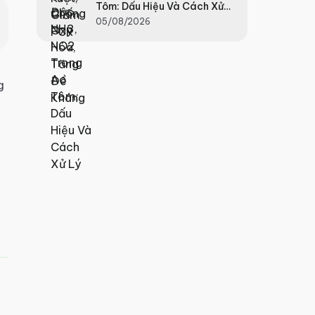
Tôm: Dấu Hiệu Và Cách Xử
Lý
05/08/2026
g