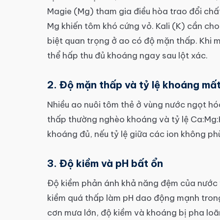
Magie (Mg) tham gia điều hòa trao đổi chấ
Mg khiến tôm khó cứng vỏ. Kali (K) cần ch
biệt quan trọng ở ao có độ mặn thấp. Khi
thể hấp thu đủ khoáng ngay sau lột xác.
2. Độ mặn thấp và tỷ lệ khoáng mất
Nhiều ao nuôi tôm thẻ ở vùng nước ngọt 
thấp thường nghèo khoáng và tỷ lệ Ca:Mg:K 
khoáng đủ, nếu tỷ lệ giữa các ion không ph
3. Độ kiềm và pH bất ổn
Độ kiềm phản ánh khả năng đệm của nước v
kiềm quá thấp làm pH dao động mạnh trong
cơn mưa lớn, độ kiềm và khoáng bị pha loã