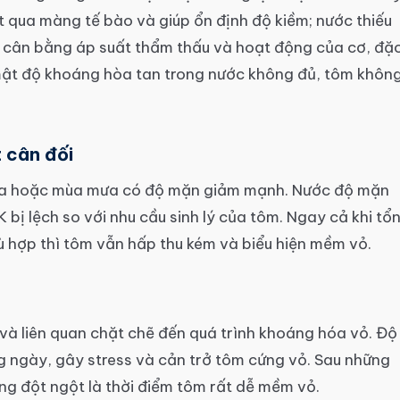
t qua màng tế bào và giúp ổn định độ kiềm; nước thiếu
o cân bằng áp suất thẩm thấu và hoạt động của cơ, đặ
 mật độ khoáng hòa tan trong nước không đủ, tôm khôn
 cân đối
hóa hoặc mùa mưa có độ mặn giảm mạnh. Nước độ mặn
bị lệch so với nhu cầu sinh lý của tôm. Ngay cả khi tổ
ù hợp thì tôm vẫn hấp thu kém và biểu hiện mềm vỏ.
à liên quan chặt chẽ đến quá trình khoáng hóa vỏ. Độ
 ngày, gây stress và cản trở tôm cứng vỏ. Sau những
ng đột ngột là thời điểm tôm rất dễ mềm vỏ.