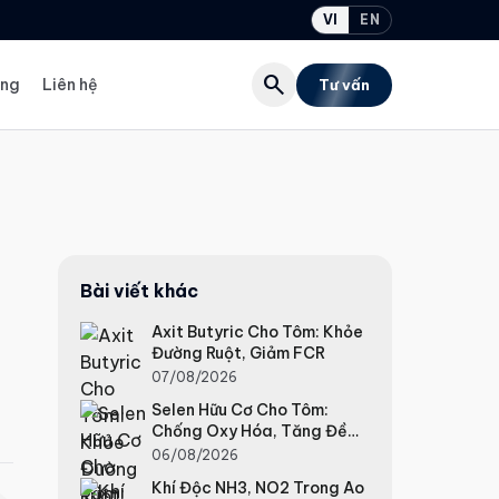
VI
EN
search
ụng
Liên hệ
Tư vấn
Bài viết khác
Axit Butyric Cho Tôm: Khỏe
Đường Ruột, Giảm FCR
07/08/2026
Selen Hữu Cơ Cho Tôm:
Chống Oxy Hóa, Tăng Đề
Kháng
06/08/2026
Khí Độc NH3, NO2 Trong Ao