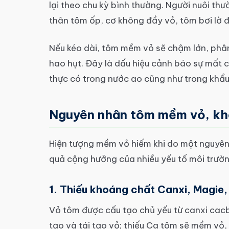
lại theo chu kỳ bình thường. Người nuôi th
thân tôm ốp, cơ không đầy vỏ, tôm bơi lờ đ
Nếu kéo dài, tôm mềm vỏ sẽ chậm lớn, phân
hao hụt. Đây là dấu hiệu cảnh báo sự mất
thực có trong nước ao cũng như trong khẩu
Nguyên nhân tôm mềm vỏ, khó
Hiện tượng mềm vỏ hiếm khi do một nguyên 
quả cộng hưởng của nhiều yếu tố môi trườn
1. Thiếu khoáng chất Canxi, Magie, 
Vỏ tôm được cấu tạo chủ yếu từ canxi cacbo
tạo và tái tạo vỏ; thiếu Ca tôm sẽ mềm vỏ,