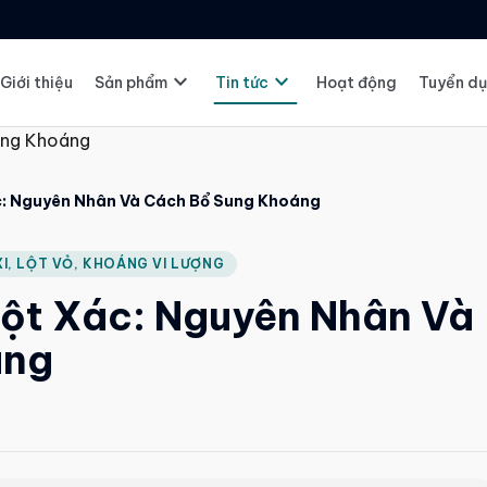
expand_more
expand_more
Giới thiệu
Sản phẩm
Tin tức
Hoạt động
Tuyển d
c: Nguyên Nhân Và Cách Bổ Sung Khoáng
I, LỘT VỎ, KHOÁNG VI LƯỢNG
ột Xác: Nguyên Nhân Và
áng