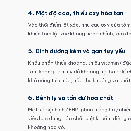
4. Mật độ cao, thiếu oxy hòa tan
Vào thời điểm lột xác, nhu cầu oxy của tô
khiến tôm lột xác không hoàn chỉnh, kéo dài
5. Dinh dưỡng kém và gan tụy yếu
Khẩu phần thiếu khoáng, thiếu vitamin (đặc
tôm không tích lũy đủ khoáng nội bào để c
khả năng tiêu hóa, hấp thu khoáng và chất
6. Bệnh lý và tồn dư hóa chất
Một số bệnh như EHP, phân trắng hay nhiễm
việc lạm dụng hóa chất diệt khuẩn, diệt giá
khoáng hóa vỏ.