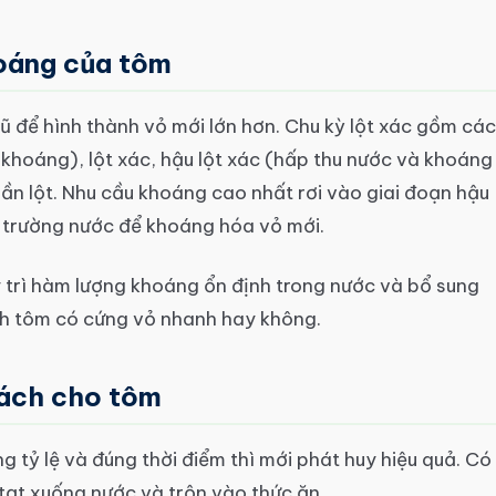
hoáng của tôm
ũ để hình thành vỏ mới lớn hơn. Chu kỳ lột xác gồm các
g, khoáng), lột xác, hậu lột xác (hấp thu nước và khoáng
lần lột. Nhu cầu khoáng cao nhất rơi vào giai đoạn hậu
ôi trường nước để khoáng hóa vỏ mới.
y trì hàm lượng khoáng ổn định trong nước và bổ sung
ịnh tôm có cứng vỏ nhanh hay không.
ách cho tôm
 tỷ lệ và đúng thời điểm thì mới phát huy hiệu quả. Có
tạt xuống nước và trộn vào thức ăn.