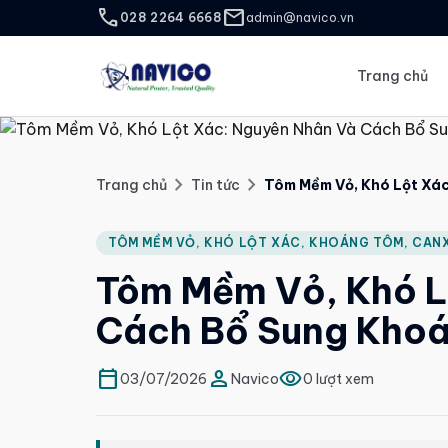
call
mail
028 2264 6668
admin@navico.vn
Trang chủ
chevron_right
chevron_right
Trang chủ
Tin tức
Tôm Mềm Vỏ, Khó Lột Xá
TÔM MỀM VỎ, KHÓ LỘT XÁC, KHOÁNG TÔM, CANX
Tôm Mềm Vỏ, Khó L
Cách Bổ Sung Kho
calendar_today
person
visibility
03/07/2026
Navico
0 lượt xem