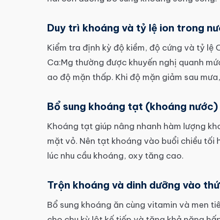
Duy trì khoáng và tỷ lệ ion trong n
Kiểm tra định kỳ độ kiềm, độ cứng và tỷ lệ 
Ca:Mg thường được khuyến nghị quanh mức 1
ao độ mặn thấp. Khi độ mặn giảm sau mưa,
Bổ sung khoáng tạt (khoáng nước)
Khoáng tạt giúp nâng nhanh hàm lượng kho
mặt vỏ. Nên tạt khoáng vào buổi chiều tối 
lúc nhu cầu khoáng, oxy tăng cao.
Trộn khoáng và dinh dưỡng vào thứ
Bổ sung khoáng ăn cùng vitamin và men tiêu
cho chu kỳ lột kế tiếp và tăng khả năng hấ