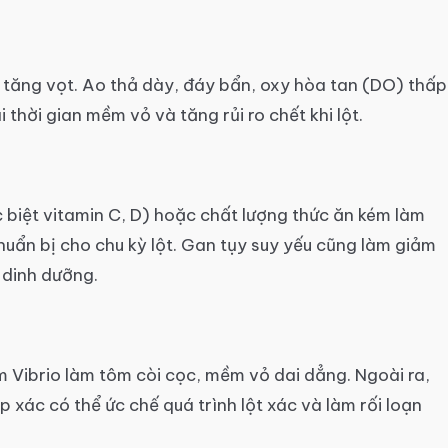
m tăng vọt. Ao thả dày, đáy bẩn, oxy hòa tan (DO) thấp
 thời gian mềm vỏ và tăng rủi ro chết khi lột.
 biệt vitamin C, D) hoặc chất lượng thức ăn kém làm
huẩn bị cho chu kỳ lột. Gan tụy suy yếu cũng làm giảm
 dinh dưỡng.
 Vibrio làm tôm còi cọc, mềm vỏ dai dẳng. Ngoài ra,
p xác có thể ức chế quá trình lột xác và làm rối loạn