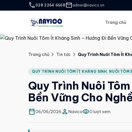
call
mail
028 2264 6668
admin@navico.vn
Trang chủ
chevron_right
chevron_right
Trang chủ
Tin tức
Quy Trình Nuôi Tôm Ít K
QUY TRÌNH NUÔI TÔM ÍT KHÁNG SINH, NUÔI TÔM
Quy Trình Nuôi Tôm 
Bền Vững Cho Nghề
calendar_today
person
visibility
06/06/2026
Navico
0 lượt xem