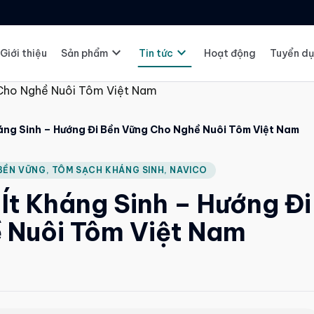
expand_more
expand_more
Giới thiệu
Sản phẩm
Tin tức
Hoạt động
Tuyển d
háng Sinh – Hướng Đi Bền Vững Cho Nghề Nuôi Tôm Việt Nam
 BỀN VỮNG, TÔM SẠCH KHÁNG SINH, NAVICO
Ít Kháng Sinh – Hướng Đi
 Nuôi Tôm Việt Nam