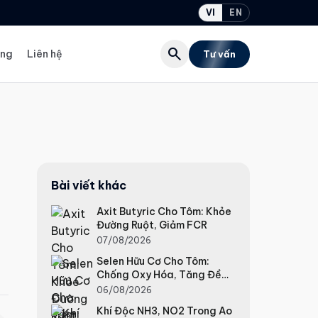
VI
EN
search
ụng
Liên hệ
Tư vấn
Bài viết khác
Axit Butyric Cho Tôm: Khỏe
Đường Ruột, Giảm FCR
07/08/2026
Selen Hữu Cơ Cho Tôm:
Chống Oxy Hóa, Tăng Đề
Kháng
06/08/2026
Khí Độc NH3, NO2 Trong Ao