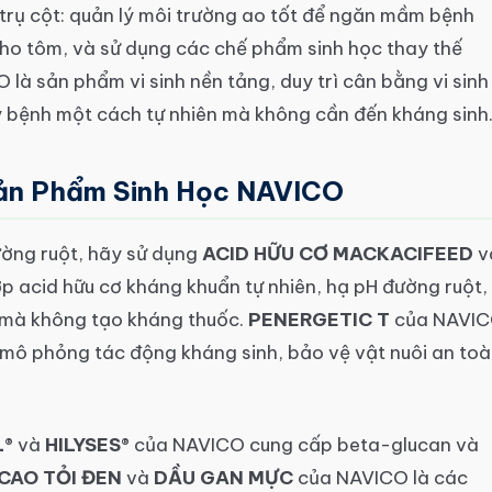
3 trụ cột: quản lý môi trường ao tốt để ngăn mầm bệnh
 cho tôm, và sử dụng các chế phẩm sinh học thay thế
là sản phẩm vi sinh nền tảng, duy trì cân bằng vi sinh
ây bệnh một cách tự nhiên mà không cần đến kháng sinh
Sản Phẩm Sinh Học NAVICO
ường ruột, hãy sử dụng
ACID HỮU CƠ MACKACIFEED
v
 acid hữu cơ kháng khuẩn tự nhiên, hạ pH đường ruột,
o mà không tạo kháng thuốc.
PENERGETIC T
của NAVI
 mô phỏng tác động kháng sinh, bảo vệ vật nuôi an to
®
và
HILYSES®
của NAVICO cung cấp beta-glucan và
CAO TỎI ĐEN
và
DẦU GAN MỰC
của NAVICO là các