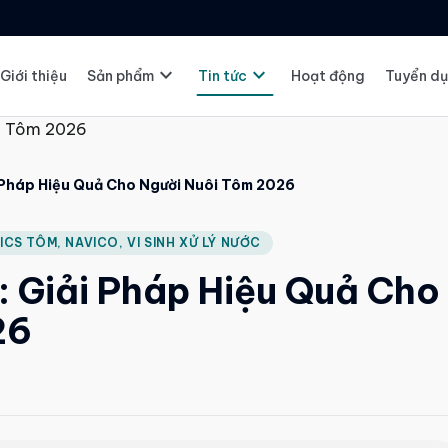
expand_more
expand_more
Giới thiệu
Sản phẩm
Tin tức
Hoạt động
Tuyển d
i Pháp Hiệu Quả Cho Người Nuôi Tôm 2026
ICS TÔM, NAVICO, VI SINH XỬ LÝ NƯỚC
: Giải Pháp Hiệu Quả Cho
26