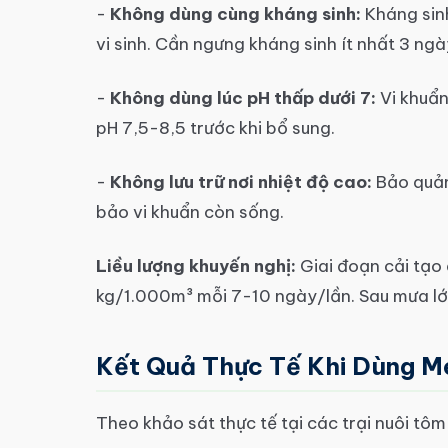
-
Không dùng cùng kháng sinh:
Kháng sinh
vi sinh. Cần ngưng kháng sinh ít nhất 3 ngà
-
Không dùng lúc pH thấp dưới 7:
Vi khuẩn
pH 7,5-8,5 trước khi bổ sung.
-
Không lưu trữ nơi nhiệt độ cao:
Bảo quản
bảo vi khuẩn còn sống.
Liều lượng khuyến nghị:
Giai đoạn cải tạo 
kg/1.000m³ mỗi 7-10 ngày/lần. Sau mưa lớn
Kết Quả Thực Tế Khi Dùng M
Theo khảo sát thực tế tại các trại nuôi tôm