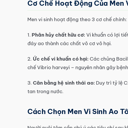
Cơ Chế Hoạt Động Của Men V
Men vi sinh hoạt động theo 3 cơ chế chính:
1.
Phân hủy chất hữu cơ:
Vi khuẩn có lợi ti
đáy ao thành các chất vô cơ vô hại.
2.
Ức chế vi khuẩn có hại:
Các chủng Bacill
chế Vibrio harveyi – nguyên nhân gây bện
3.
Cân bằng hệ sinh thái ao:
Duy trì tỷ lệ 
tan trong nước.
Cách Chọn Men Vi Sinh Ao T
Người nuôi tôm cần chú ý các tiêu chí sau k