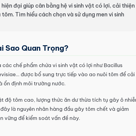
hiện đại giúp cân bằng hệ vi sinh vật có lợi, cải thiện
 tôm. Tìm hiểu cách chọn và sử dụng men vi sinh
ại Sao Quan Trọng?
 các chế phẩm chứa vi sinh vật có lợi như Bacillus
visiae... được bổ sung trực tiếp vào ao nuôi tôm để cải
 và ổn định môi trường nước.
ật độ tôm cao, lượng thức ăn dư thừa tích tụ gây ô nhi
– đây là nguyên nhân hàng đầu gây tôm chết và giảm
bền vững để kiểm soát vấn đề này.