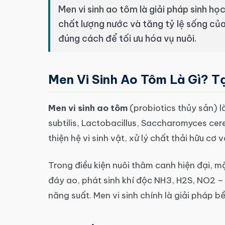
Men vi sinh ao tôm là giải pháp sinh học 
chất lượng nước và tăng tỷ lệ sống của
đúng cách để tối ưu hóa vụ nuôi.
Men Vi Sinh Ao Tôm Là Gì? T
Men vi sinh ao tôm
(probiotics thủy sản) là
subtilis, Lactobacillus, Saccharomyces cere
thiện hệ vi sinh vật, xử lý chất thải hữu cơ
Trong điều kiện nuôi thâm canh hiện đại, m
đáy ao, phát sinh khí độc NH3, H2S, NO2 
năng suất. Men vi sinh chính là giải pháp 