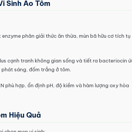
i Sinh Ao Tôm
ết enzyme phân giải thức ăn thừa, mùn bã hữu cơ tích tụ
us cạnh tranh không gian sống và tiết ra bacteriocin ứ
h phát sáng, đốm trắng ở tôm.
C:N phù hợp, ổn định pH, độ kiềm và hàm lượng oxy hòa
ôm Hiệu Quả
hi chọn men vi sinh: