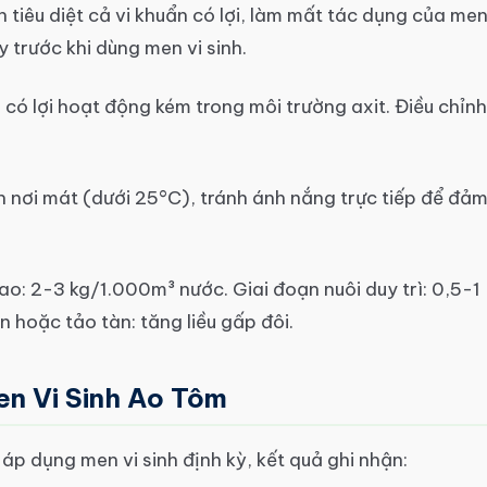
 tiêu diệt cả vi khuẩn có lợi, làm mất tác dụng của me
y trước khi dùng men vi sinh.
 có lợi hoạt động kém trong môi trường axit. Điều chỉnh
 nơi mát (dưới 25°C), tránh ánh nắng trực tiếp để đả
ao: 2-3 kg/1.000m³ nước. Giai đoạn nuôi duy trì: 0,5-1
 hoặc tảo tàn: tăng liều gấp đôi.
en Vi Sinh Ao Tôm
 áp dụng men vi sinh định kỳ, kết quả ghi nhận: