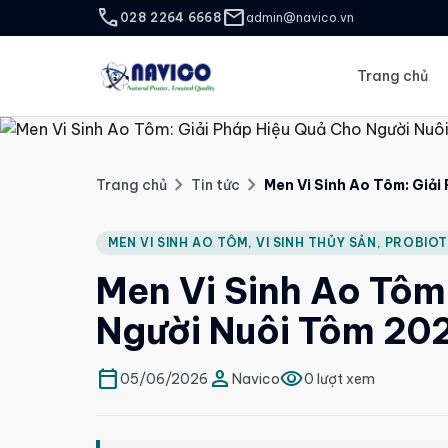
call
mail
028 2264 6668
admin@navico.vn
Trang chủ
chevron_right
chevron_right
Trang chủ
Tin tức
Men Vi Sinh Ao Tôm: Giả
MEN VI SINH AO TÔM, VI SINH THỦY SẢN, PROBIOT
Men Vi Sinh Ao Tôm
Người Nuôi Tôm 20
calendar_today
person
visibility
05/06/2026
Navico
0 lượt xem