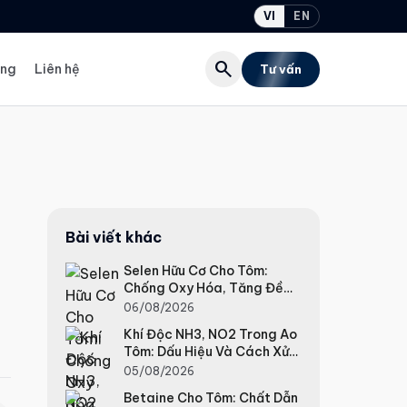
VI
EN
search
ụng
Liên hệ
Tư vấn
Bài viết khác
Selen Hữu Cơ Cho Tôm:
Chống Oxy Hóa, Tăng Đề
Kháng
06/08/2026
Khí Độc NH3, NO2 Trong Ao
Tôm: Dấu Hiệu Và Cách Xử
Lý
05/08/2026
Betaine Cho Tôm: Chất Dẫn