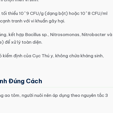
 tối thiểu 10^9 CFU/g (dạng bột) hoặc 10^8 CFU/ml
ạnh tranh với vi khuẩn gây hại.
g, kết hợp Bacillus sp., Nitrosomonas, Nitrobacter và
) để xử lý toàn diện.
kiểm định của Cục Thú y, không chứa kháng sinh,
inh Đúng Cách
ong ao tôm, người nuôi nên áp dụng theo nguyên tắc 3