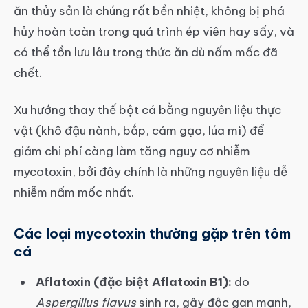
ăn thủy sản là chúng rất bền nhiệt, không bị phá
hủy hoàn toàn trong quá trình ép viên hay sấy, và
có thể tồn lưu lâu trong thức ăn dù nấm mốc đã
chết.
Xu hướng thay thế bột cá bằng nguyên liệu thực
vật (khô đậu nành, bắp, cám gạo, lúa mì) để
giảm chi phí càng làm tăng nguy cơ nhiễm
mycotoxin, bởi đây chính là những nguyên liệu dễ
nhiễm nấm mốc nhất.
Các loại mycotoxin thường gặp trên tôm
cá
Aflatoxin (đặc biệt Aflatoxin B1):
do
Aspergillus flavus
sinh ra, gây độc gan mạnh,