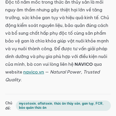
Độc tố nấm mốc trong thức ăn thủy sản là mối
nguy âm thầm nhưng gây thiệt hại lớn về tăng
trưởng, sức khỏe gan tụy và hiệu quả kinh tế. Chủ
động kiểm soát nguyên liệu, bảo quản đúng cách
và bổ sung chất hấp phụ độc tố cùng sản phẩm
bảo vệ gan là chìa khóa giúp vật nuôi khỏe mạnh
và vụ nuôi thành công. Để được tư vấn giải pháp
dinh dưỡng và phụ gia phù hợp với điều kiện nuôi
của mình, bà con vui lòng liên hệ
NAVICO
qua
website
navico.vn
—
Natural Power, Trusted
Quality
.
Chủ
mycotoxin, aflatoxin, thức ăn thủy sản, gan tụy, FCR,
bảo quản thức ăn
đề: