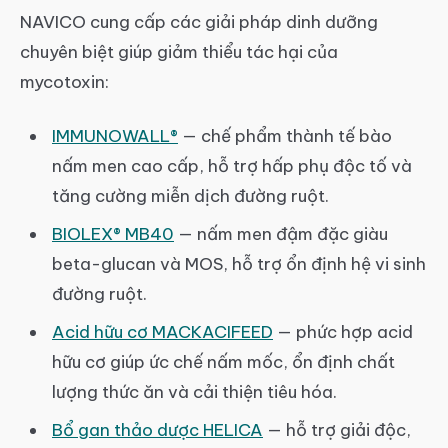
NAVICO cung cấp các giải pháp dinh dưỡng
chuyên biệt giúp giảm thiểu tác hại của
mycotoxin:
IMMUNOWALL®
— chế phẩm thành tế bào
nấm men cao cấp, hỗ trợ hấp phụ độc tố và
tăng cường miễn dịch đường ruột.
BIOLEX® MB40
— nấm men đậm đặc giàu
beta-glucan và MOS, hỗ trợ ổn định hệ vi sinh
đường ruột.
Acid hữu cơ MACKACIFEED
— phức hợp acid
hữu cơ giúp ức chế nấm mốc, ổn định chất
lượng thức ăn và cải thiện tiêu hóa.
Bổ gan thảo dược HELICA
— hỗ trợ giải độc,