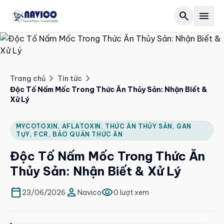
search
menu
Trang chủ
Giới thiệu
chevron_right
chevron_right
Trang chủ
Tin tức
Độc Tố Nấm Mốc Trong Thức Ăn Thủy Sản: Nhận Biết &
expand_more
Sản phẩm
Xử Lý
Forest
expand_more
Tin tức
MYCOTOXIN, AFLATOXIN, THỨC ĂN THỦY SẢN, GAN
TỤY, FCR, BẢO QUẢN THỨC ĂN
biotech
article
Hoạt động
Độc Tố Nấm Mốc Trong Thức Ăn
set_meal
article
Tuyển dụng
Thủy Sản: Nhận Biết & Xử Lý
water_drop
article
calendar_today
person
visibility
Liên hệ
23/06/2026
Navico
0 lượt xem
Salinity
article
call
028 2264 6668
VI
EN
Grocery