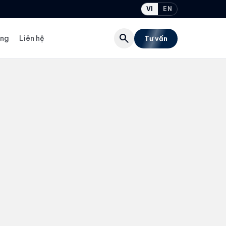
VI
EN
search
ụng
Liên hệ
Tư vấn