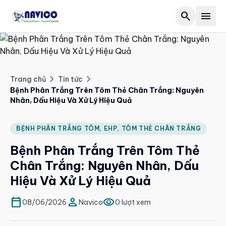
search
menu
Trang chủ
Giới thiệu
chevron_right
chevron_right
Trang chủ
Tin tức
Bệnh Phân Trắng Trên Tôm Thẻ Chân Trắng: Nguyên
expand_more
Sản phẩm
Nhân, Dấu Hiệu Và Xử Lý Hiệu Quả
Forest
expand_more
Tin tức
BỆNH PHÂN TRẮNG TÔM, EHP, TÔM THẺ CHÂN TRẮNG
biotech
article
Hoạt động
Bệnh Phân Trắng Trên Tôm Thẻ
set_meal
article
Chân Trắng: Nguyên Nhân, Dấu
Tuyển dụng
Hiệu Và Xử Lý Hiệu Quả
water_drop
article
Liên hệ
calendar_today
person
visibility
Salinity
08/06/2026
Navico
0 lượt xem
article
call
028 2264 6668
VI
EN
Grocery