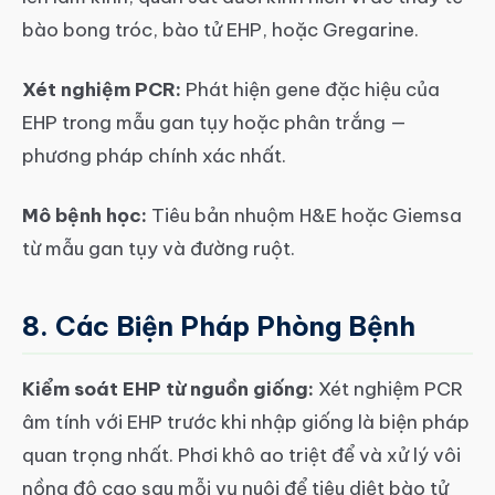
bào bong tróc, bào tử EHP, hoặc Gregarine.
Xét nghiệm PCR:
Phát hiện gene đặc hiệu của
EHP trong mẫu gan tụy hoặc phân trắng —
phương pháp chính xác nhất.
Mô bệnh học:
Tiêu bản nhuộm H&E hoặc Giemsa
từ mẫu gan tụy và đường ruột.
8. Các Biện Pháp Phòng Bệnh
Kiểm soát EHP từ nguồn giống:
Xét nghiệm PCR
âm tính với EHP trước khi nhập giống là biện pháp
quan trọng nhất. Phơi khô ao triệt để và xử lý vôi
nồng độ cao sau mỗi vụ nuôi để tiêu diệt bào tử