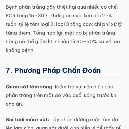
Bệnh phân trắng gây thiệt hại qua nhiều cơ chế:
FCR tăng 15–30%; thời gian nuôi kéo dài 2–4
tuần; tỷ lệ tôm loại 2, loại 3 tăng cao; chi phí xử lý
tăng thêm. Tổng hợp lại, một ao bị phân trắng
nặng có thể giảm lợi nhuận từ 30–50% so với ao
không bệnh.
7. Phương Pháp Chẩn Đoán
Quan sát lâm sàng:
Kiểm tra sự hiện diện của
phân trắng trên mặt ao vào buổi sáng trước khi
cho ăn.
Soi tươi mẫu ruột:
Lấy phần đường ruột tôm đặt
lên lam kính, quan sát dưới kính hiển vi để thấy tế