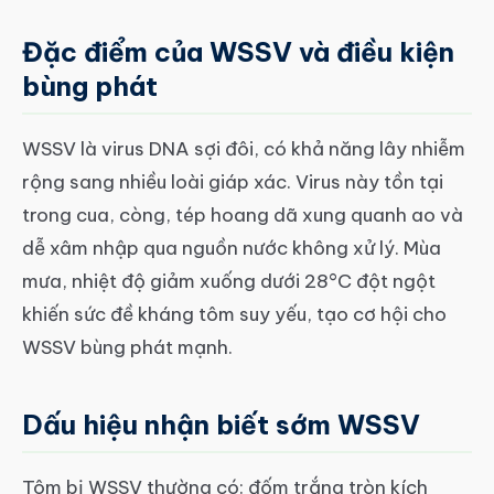
Đặc điểm của WSSV và điều kiện
bùng phát
WSSV là virus DNA sợi đôi, có khả năng lây nhiễm
rộng sang nhiều loài giáp xác. Virus này tồn tại
trong cua, còng, tép hoang dã xung quanh ao và
dễ xâm nhập qua nguồn nước không xử lý. Mùa
mưa, nhiệt độ giảm xuống dưới 28°C đột ngột
khiến sức đề kháng tôm suy yếu, tạo cơ hội cho
WSSV bùng phát mạnh.
Dấu hiệu nhận biết sớm WSSV
Tôm bị WSSV thường có: đốm trắng tròn kích