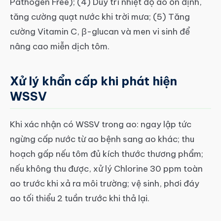
Pathogen Free); (4) Duy trì nhiệt độ ao ổn định,
tăng cường quạt nước khi trời mưa; (5) Tăng
cường Vitamin C, β-glucan và men vi sinh để
nâng cao miễn dịch tôm.
Xử lý khẩn cấp khi phát hiện
WSSV
Khi xác nhận có WSSV trong ao: ngay lập tức
ngừng cấp nước từ ao bệnh sang ao khác; thu
hoạch gấp nếu tôm đủ kích thước thương phẩm;
nếu không thu được, xử lý Chlorine 30 ppm toàn
ao trước khi xả ra môi trường; vệ sinh, phơi đáy
ao tối thiểu 2 tuần trước khi thả lại.