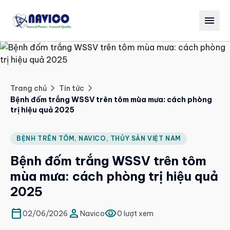
menu
chevron_right
chevron_right
Trang chủ
Tin tức
Bệnh đốm trắng WSSV trên tôm mùa mưa: cách phòng
trị hiệu quả 2025
BỆNH TRÊN TÔM, NAVICO, THỦY SẢN VIỆT NAM
Bệnh đốm trắng WSSV trên tôm
mùa mưa: cách phòng trị hiệu quả
2025
calendar_today
person
visibility
02/06/2026
Navico
0 lượt xem