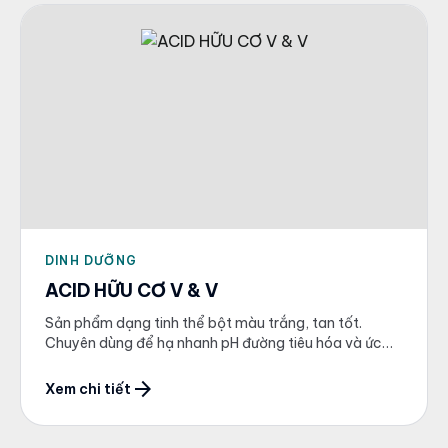
DINH DƯỠNG
ACID HỮU CƠ V & V
Sản phẩm dạng tinh thể bột màu trắng, tan tốt.
Chuyên dùng để hạ nhanh pH đường tiêu hóa và ức
chế vi khuẩn gây hại.
arrow_forward
Xem chi tiết