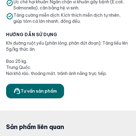
verified
Ức chế hại khuẩn: Ngăn chặn vi khuẩn gây bệnh (E.coli,
Salmonella), cân bằng hệ vi sinh.
verified
Tăng cường miễn dịch: Kích thích miễn dịch tự nhiên,
giúp tôm cá lớn nhanh, đồng đều.
HƯỚNG DẪN SỬ DỤNG
Khi đường ruột yếu (phân lỏng, phân đứt đoạn): Tăng liều lên
5g/kg thức ăn.
Bao 25 kg.
Trung Quốc.
Nơi khô ráo, thoáng mát, tránh ánh nắng trực tiếp.
support_agent
Tư vấn sản phẩm
Sản phẩm liên quan