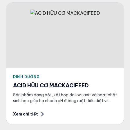
DINH DƯỠNG
ACID HỮU CƠ MACKACIFEED
Sản phẩm dạng bột, kết hợp đa loại axit và hoạt chất
sinh học giúp hạ nhanh pH đường ruột, tiêu diệt vi
khuẩn gây hại qua màng tế bào.
arrow_forward
Xem chi tiết