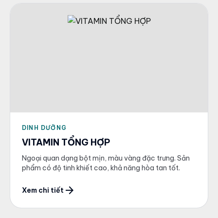
DINH DƯỠNG
VITAMIN TỔNG HỢP
Ngoại quan dạng bột mịn, màu vàng đặc trưng. Sản
phẩm có độ tinh khiết cao, khả năng hòa tan tốt.
arrow_forward
Xem chi tiết