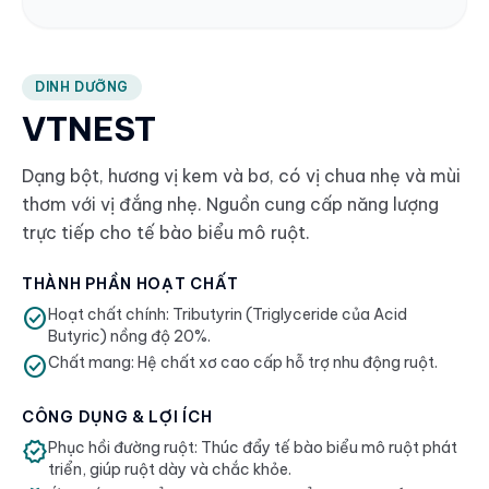
article
article
DINH DƯỠNG
VTNEST
Dạng bột, hương vị kem và bơ, có vị chua nhẹ và mùi
thơm với vị đắng nhẹ. Nguồn cung cấp năng lượng
trực tiếp cho tế bào biểu mô ruột.
THÀNH PHẦN HOẠT CHẤT
check_circle
Hoạt chất chính: Tributyrin (Triglyceride của Acid
Butyric) nồng độ 20%.
check_circle
Chất mang: Hệ chất xơ cao cấp hỗ trợ nhu động ruột.
CÔNG DỤNG & LỢI ÍCH
verified
Phục hồi đường ruột: Thúc đẩy tế bào biểu mô ruột phát
triển, giúp ruột dày và chắc khỏe.